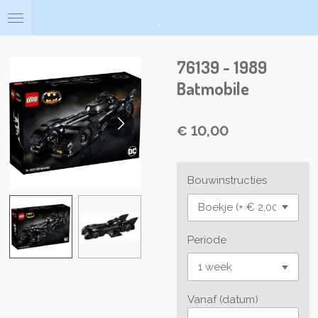
Ga
.
direct
naar
de
76139 - 1989
hoofdinhoud
Batmobile
€ 10,00
Bouwinstructies
Periode
Vanaf (datum)