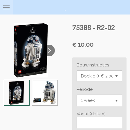
Ga
.
direct
naar
de
75308 - R2-D2
hoofdinhoud
€ 10,00
Bouwinstructies
Periode
Vanaf (datum)