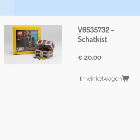
Ga
.
direct
naar
de
V6535732 -
hoofdinhoud
Schatkist
€ 20,00
In winkelwagen