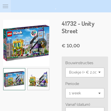
Ga
.
direct
naar
de
41732 - Unity
hoofdinhoud
Street
€ 10,00
Bouwinstructies
Periode
Vanaf (datum)